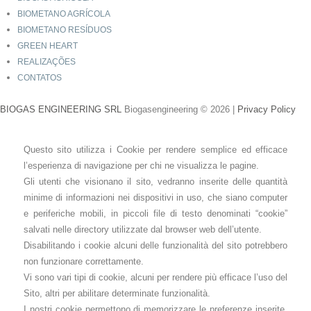
BIOMETANO AGRÍCOLA
BIOMETANO RESÍDUOS
GREEN HEART
REALIZAÇÕES
CONTATOS
BIOGAS ENGINEERING SRL
Biogasengineering © 2026
|
Privacy Policy
Questo sito utilizza i Cookie per rendere semplice ed efficace
l’esperienza di navigazione per chi ne visualizza le pagine.
Gli utenti che visionano il sito, vedranno inserite delle quantità
minime di informazioni nei dispositivi in uso, che siano computer
e periferiche mobili, in piccoli file di testo denominati “cookie”
salvati nelle directory utilizzate dal browser web dell’utente.
Disabilitando i cookie alcuni delle funzionalità del sito potrebbero
non funzionare correttamente.
Vi sono vari tipi di cookie, alcuni per rendere più efficace l’uso del
Sito, altri per abilitare determinate funzionalità.
I nostri cookie permettono di memorizzare le preferenze inserite,