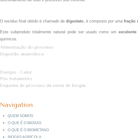
O resíduo final obtido é chamado de
digestato
, é composto por uma
fração
Este subproduto totalmente natural pode ser usado como um
excelente 
químicos.
Alimentação do processo
Digestão anaeróbica
Energia - Calor
Pós tratamento
Esquema de processo da usina de biogás
Navigation
QUEM SOMOS
O QUE É O BIOGAS
O QUE É O BIOMETANO
BIOGÁS AGRÍCOLA