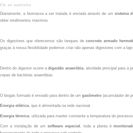
Ele se sustenta
Diariamente, a biomassa a ser tratada é enviada através de um
sistema d
obter rendimentos máximos.
Os digestores que oferecemos são tanques de
concreto
armado hermeti
graças à nossa flexibilidade podemos criar não apenas digestores com a la
Dentro do digestor ocorre a
digestão anaeróbia
, atividade principal para 
cepas de bactérias anaeróbias.
O biogás formado é enviado para dentro de um
gasômetro
(acumulador de pr
Energia elétrica
, que é alimentada na rede nacional.
Energia térmica
, utilizada para manter constante a temperatura do process
Com a instalação de um
software especial
, toda a planta é
monitorad
funcionamento de todo o processo sob controle.